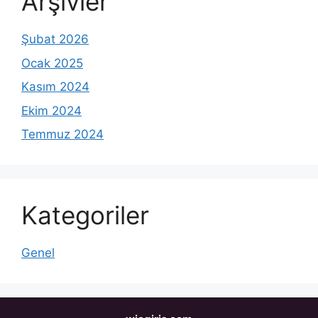
Arşivler
Şubat 2026
Ocak 2025
Kasım 2024
Ekim 2024
Temmuz 2024
Kategoriler
Genel