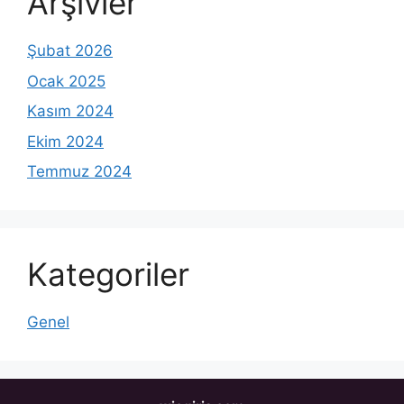
Arşivler
Şubat 2026
Ocak 2025
Kasım 2024
Ekim 2024
Temmuz 2024
Kategoriler
Genel