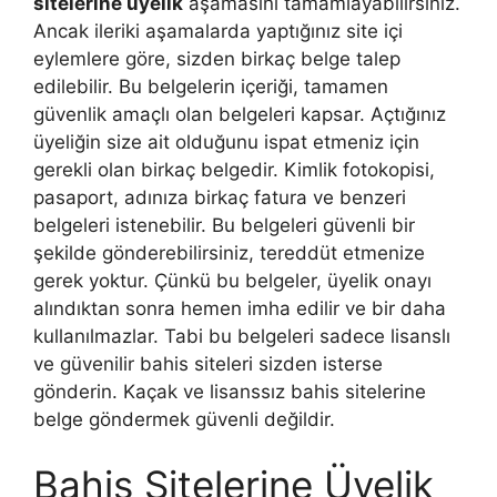
sitelerine üyelik
aşamasını tamamlayabilirsiniz.
Ancak ileriki aşamalarda yaptığınız site içi
eylemlere göre, sizden birkaç belge talep
edilebilir. Bu belgelerin içeriği, tamamen
güvenlik amaçlı olan belgeleri kapsar. Açtığınız
üyeliğin size ait olduğunu ispat etmeniz için
gerekli olan birkaç belgedir. Kimlik fotokopisi,
pasaport, adınıza birkaç fatura ve benzeri
belgeleri istenebilir. Bu belgeleri güvenli bir
şekilde gönderebilirsiniz, tereddüt etmenize
gerek yoktur. Çünkü bu belgeler, üyelik onayı
alındıktan sonra hemen imha edilir ve bir daha
kullanılmazlar. Tabi bu belgeleri sadece lisanslı
ve güvenilir bahis siteleri sizden isterse
gönderin. Kaçak ve lisanssız bahis sitelerine
belge göndermek güvenli değildir.
Bahis Sitelerine Üyelik