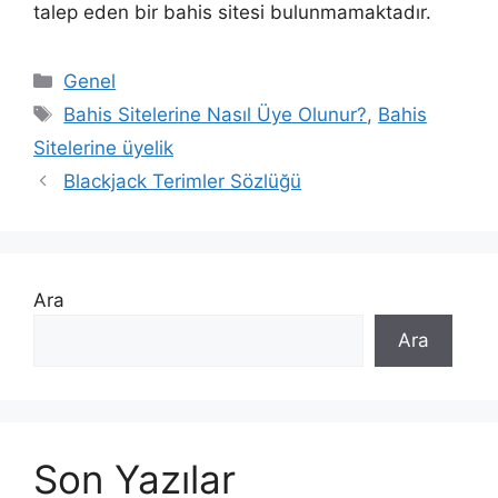
talep eden bir bahis sitesi bulunmamaktadır.
Kategoriler
Genel
Etiketler
Bahis Sitelerine Nasıl Üye Olunur?
,
Bahis
Sitelerine üyelik
Blackjack Terimler Sözlüğü
Ara
Ara
Son Yazılar