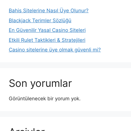
Bahis Sitelerine Nasıl Üye Olunur?
Blackjack Terimler Sözlüğü
En Güvenilir Yasal Casino Siteleri
Etkili Rulet Taktikleri & Stratejileri
Casino sitelerine üye olmak güvenli mi?
Son yorumlar
Görüntülenecek bir yorum yok.