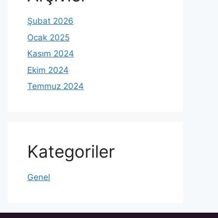
Şubat 2026
Ocak 2025
Kasım 2024
Ekim 2024
Temmuz 2024
Kategoriler
Genel