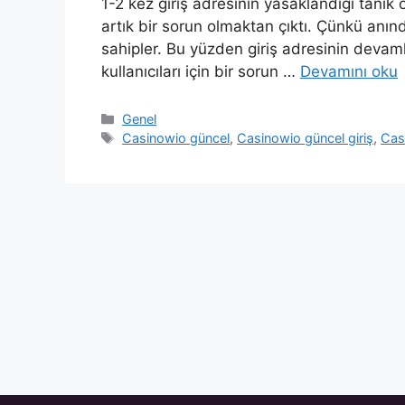
1-2 kez giriş adresinin yasaklandığı tanık 
artık bir sorun olmaktan çıktı. Çünkü anı
sahipler. Bu yüzden giriş adresinin devaml
kullanıcıları için bir sorun …
Devamını oku
Kategoriler
Genel
Etiketler
Casinowio güncel
,
Casinowio güncel giriş
,
Cas