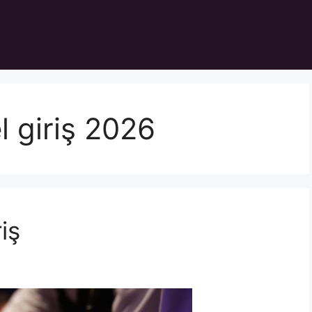
 giriş 2026
iş