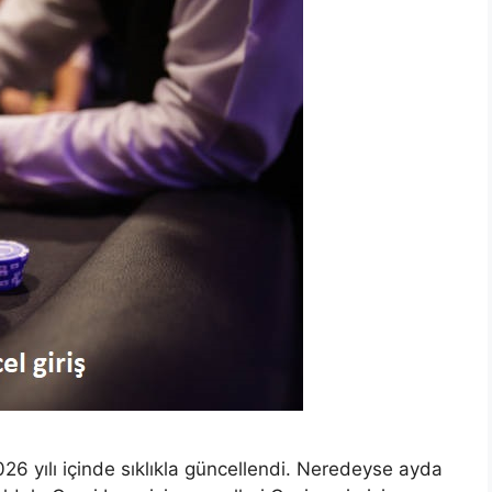
26 yılı içinde sıklıkla güncellendi. Neredeyse ayda