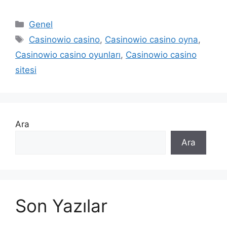
Kategoriler
Genel
Etiketler
Casinowio casino
,
Casinowio casino oyna
,
Casinowio casino oyunları
,
Casinowio casino
sitesi
Ara
Ara
Son Yazılar