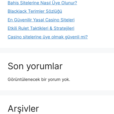
Bahis Sitelerine Nasıl Üye Olunur?
Blackjack Terimler Sözlüğü
En Güvenilir Yasal Casino Siteleri
Etkili Rulet Taktikleri & Stratejileri
Casino sitelerine üye olmak güvenli mi?
Son yorumlar
Görüntülenecek bir yorum yok.
Arşivler