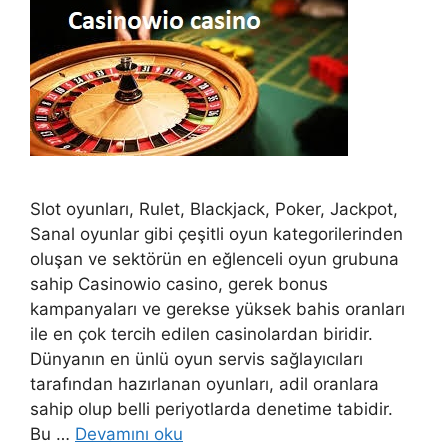
Slot oyunları, Rulet, Blackjack, Poker, Jackpot,
Sanal oyunlar gibi çeşitli oyun kategorilerinden
oluşan ve sektörün en eğlenceli oyun grubuna
sahip Casinowio casino, gerek bonus
kampanyaları ve gerekse yüksek bahis oranları
ile en çok tercih edilen casinolardan biridir.
Dünyanın en ünlü oyun servis sağlayıcıları
tarafından hazırlanan oyunları, adil oranlara
sahip olup belli periyotlarda denetime tabidir.
Bu …
Devamını oku