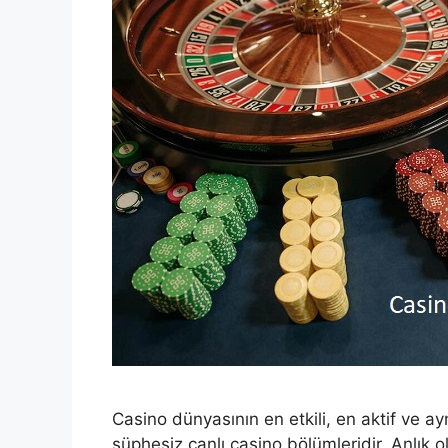
Casino dünyasının en etkili, en aktif ve a
şüphesiz canlı casino bölümleridir. Anlık o