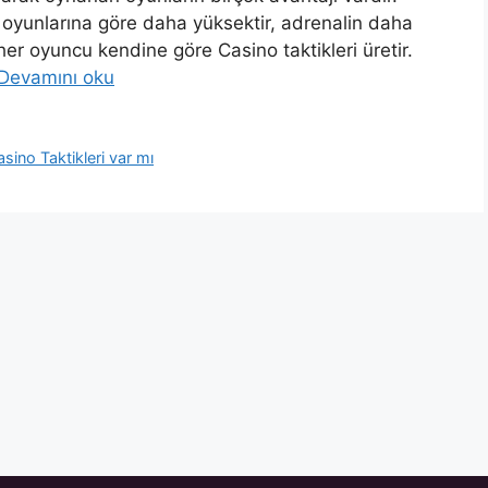
 oyunlarına göre daha yüksektir, adrenalin daha
 her oyuncu kendine göre Casino taktikleri üretir.
Devamını oku
sino Taktikleri var mı