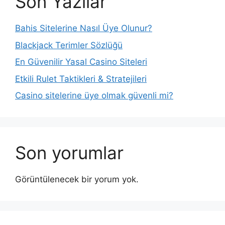
Son Yazılar
Bahis Sitelerine Nasıl Üye Olunur?
Blackjack Terimler Sözlüğü
En Güvenilir Yasal Casino Siteleri
Etkili Rulet Taktikleri & Stratejileri
Casino sitelerine üye olmak güvenli mi?
Son yorumlar
Görüntülenecek bir yorum yok.