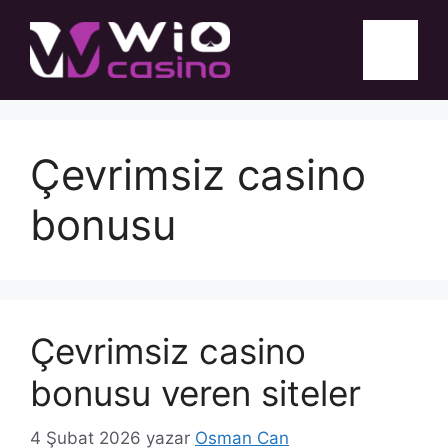
İçeriğe
atla
Menü
Çevrimsiz casino
bonusu
Çevrimsiz casino
bonusu veren siteler
4 Şubat 2026
yazar
Osman Can