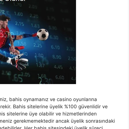
meniz, bahis oynamanız ve casino oyunlarına
ekir. Bahis sitelerine üyelik %100 güvenlidir ve
is sitelerine üye olabilir ve hizmetlerinden
etmeniz gerekmemektedir ancak üyelik sonrasındaki
edebilirler. Her bahis sitesindeki üyelik süreci