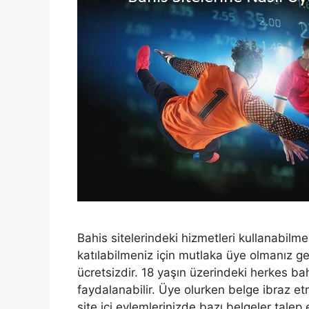
Bahis sitelerindeki hizmetleri kullanabil
katılabilmeniz için mutlaka üye olmanız ger
ücretsizdir. 18 yaşın üzerindeki herkes bah
faydalanabilir. Üye olurken belge ibraz 
site içi eylemlerinizde bazı belgeler talep 