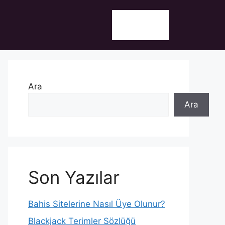
Wiocasino
Ara
Ara
Son Yazılar
Bahis Sitelerine Nasıl Üye Olunur?
Blackjack Terimler Sözlüğü