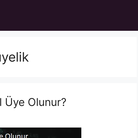
üyelik
ıl Üye Olunur?