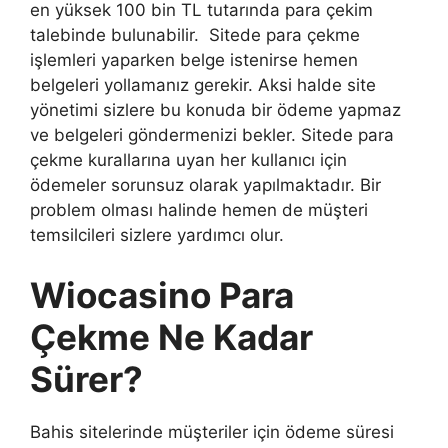
en yüksek 100 bin TL tutarında para çekim
talebinde bulunabilir. Sitede para çekme
işlemleri yaparken belge istenirse hemen
belgeleri yollamanız gerekir. Aksi halde site
yönetimi sizlere bu konuda bir ödeme yapmaz
ve belgeleri göndermenizi bekler. Sitede para
çekme kurallarına uyan her kullanıcı için
ödemeler sorunsuz olarak yapılmaktadır. Bir
problem olması halinde hemen de müşteri
temsilcileri sizlere yardımcı olur.
Wiocasino Para
Çekme Ne Kadar
Sürer?
Bahis sitelerinde müşteriler için ödeme süresi