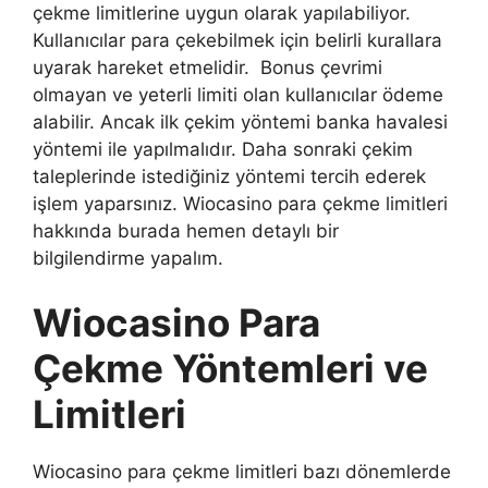
çekme limitlerine uygun olarak yapılabiliyor.
Kullanıcılar para çekebilmek için belirli kurallara
uyarak hareket etmelidir. Bonus çevrimi
olmayan ve yeterli limiti olan kullanıcılar ödeme
alabilir. Ancak ilk çekim yöntemi banka havalesi
yöntemi ile yapılmalıdır. Daha sonraki çekim
taleplerinde istediğiniz yöntemi tercih ederek
işlem yaparsınız. Wiocasino para çekme limitleri
hakkında burada hemen detaylı bir
bilgilendirme yapalım.
Wiocasino Para
Çekme Yöntemleri ve
Limitleri
Wiocasino para çekme limitleri bazı dönemlerde