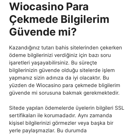
Wiocasino Para
Çekmede Bilgilerim
Güvende mi?
Kazandığınız tutarı bahis sitelerinden çekerken
ödeme bilgilerinizi verdiğiniz için bazı soru
işaretleri yaşayabilirsiniz. Bu süreçte
bilgilerinizin güvende olduğu sitelerde işlem
yapmanız sizin adınıza da iyi olacaktır. Bu
yüzden de Wiocasino para çekmede bligilerim
güvende mi sorusuna bakmak gerekmektedir.
Sitede yapılan ödemelerde üyelerin bilgileri SSL
sertifikaları ile korumadadır. Aynı zamanda
kişisel bilgilerinizi görmezler veya başka bir
yerle paylaşmazlar. Bu durumda