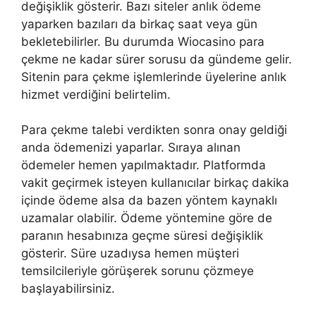
değişiklik gösterir. Bazı siteler anlık ödeme
yaparken bazıları da birkaç saat veya gün
bekletebilirler. Bu durumda Wiocasino para
çekme ne kadar sürer sorusu da gündeme gelir.
Sitenin para çekme işlemlerinde üyelerine anlık
hizmet verdiğini belirtelim.
Para çekme talebi verdikten sonra onay geldiği
anda ödemenizi yaparlar. Sıraya alınan
ödemeler hemen yapılmaktadır. Platformda
vakit geçirmek isteyen kullanıcılar birkaç dakika
içinde ödeme alsa da bazen yöntem kaynaklı
uzamalar olabilir. Ödeme yöntemine göre de
paranın hesabınıza geçme süresi değişiklik
gösterir. Süre uzadıysa hemen müşteri
temsilcileriyle görüşerek sorunu çözmeye
başlayabilirsiniz.