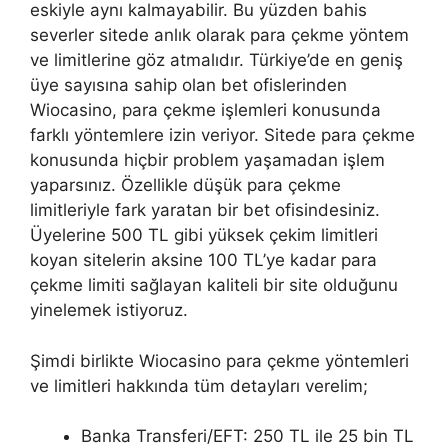
eskiyle aynı kalmayabilir. Bu yüzden bahis
severler sitede anlık olarak para çekme yöntem
ve limitlerine göz atmalıdır. Türkiye’de en geniş
üye sayısına sahip olan bet ofislerinden
Wiocasino, para çekme işlemleri konusunda
farklı yöntemlere izin veriyor. Sitede para çekme
konusunda hiçbir problem yaşamadan işlem
yaparsınız. Özellikle düşük para çekme
limitleriyle fark yaratan bir bet ofisindesiniz.
Üyelerine 500 TL gibi yüksek çekim limitleri
koyan sitelerin aksine 100 TL’ye kadar para
çekme limiti sağlayan kaliteli bir site olduğunu
yinelemek istiyoruz.
Şimdi birlikte Wiocasino para çekme yöntemleri
ve limitleri hakkında tüm detayları verelim;
Banka Transferi/EFT: 250 TL ile 25 bin TL