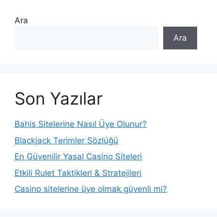
Ara
Ara
Son Yazılar
Bahis Sitelerine Nasıl Üye Olunur?
Blackjack Terimler Sözlüğü
En Güvenilir Yasal Casino Siteleri
Etkili Rulet Taktikleri & Stratejileri
Casino sitelerine üye olmak güvenli mi?