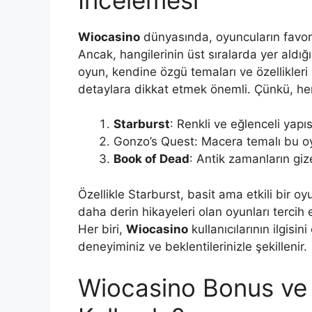
Wiocasino
dünyasında, oyuncuların favori
Ancak, hangilerinin üst sıralarda yer aldığı
oyun, kendine özgü temaları ve özellikleri
detaylara dikkat etmek önemli. Çünkü, her 
Starburst
: Renkli ve eğlenceli yapı
Gonzo’s Quest: Macera temalı bu oy
Book of Dead
: Antik zamanların giz
Özellikle Starburst, basit ama etkili bir o
daha derin hikayeleri olan oyunları tercih e
Her biri,
Wiocasino
kullanıcılarının ilgisi
deneyiminiz ve beklentilerinizle şekillenir.
Wiocasino Bonus ve 