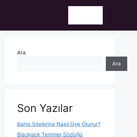
Wiocasino
Ara
Ara
Son Yazılar
Bahis Sitelerine Nasıl Üye Olunur?
Blackjack Terimler Sözlüğü