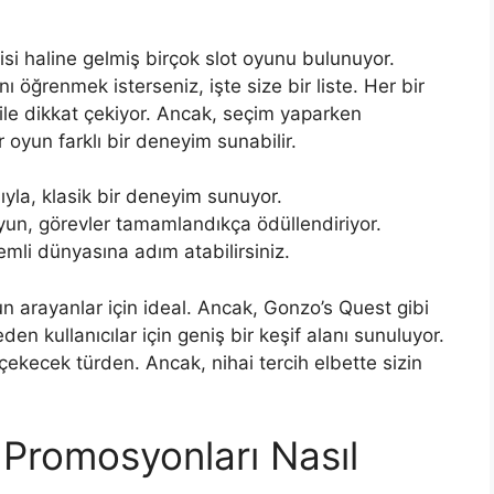
si haline gelmiş birçok slot oyunu bulunuyor.
nı öğrenmek isterseniz, işte size bir liste. Her bir
 ile dikkat çekiyor. Ancak, seçim yaparken
oyun farklı bir deneyim sunabilir.
sıyla, klasik bir deneyim sunuyor.
un, görevler tamamlandıkça ödüllendiriyor.
emli dünyasına adım atabilirsiniz.
yun arayanlar için ideal. Ancak, Gonzo’s Quest gibi
den kullanıcılar için geniş bir keşif alanı sunuluyor.
ni çekecek türden. Ancak, nihai tercih elbette sizin
Promosyonları Nasıl