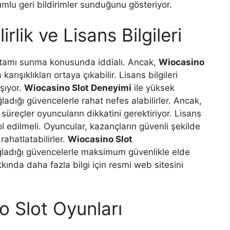
olumlu geri bildirimler sunduğunu gösteriyor.
rlik ve Lisans Bilgileri
rtamı sunma konusunda iddialı. Ancak,
Wiocasino
karışıklıkları ortaya çıkabilir. Lisans bilgileri
ışıyor.
Wiocasino Slot Deneyimi
ile yüksek
ladığı güvencelerle rahat nefes alabilirler. Ancak,
 süreçler oyuncuların dikkatini gerektiriyor. Lisans
l edilmeli. Oyuncular, kazançların güvenli şekilde
 rahatlatabilirler.
Wiocasino Slot
ağladığı güvencelerle maksimum güvenlikle elde
akkında daha fazla bilgi için resmi web sitesini
o Slot Oyunları