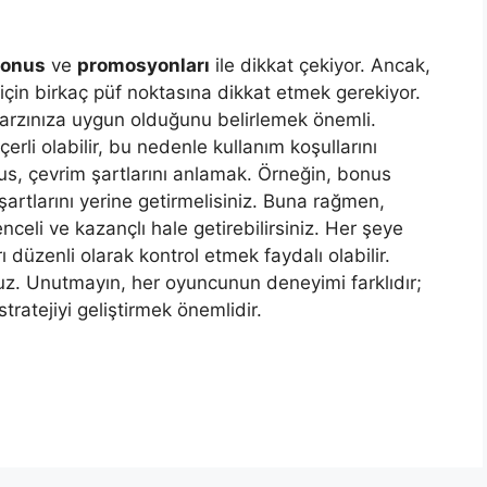
onus
ve
promosyonları
ile dikkat çekiyor. Ancak,
 için birkaç püf noktasına dikkat etmek gerekiyor.
tarzınıza uygun olduğunu belirlemek önemli.
erli olabilir, bu nedenle kullanım koşullarını
us, çevrim şartlarını anlamak. Örneğin, bonus
şartlarını yerine getirmelisiniz. Buna rağmen,
eli ve kazançlı hale getirebilirsiniz. Her şeye
düzenli olarak kontrol etmek faydalı olabilir.
nuz. Unutmayın, her oyuncunun deneyimi farklıdır;
tratejiyi geliştirmek önemlidir.