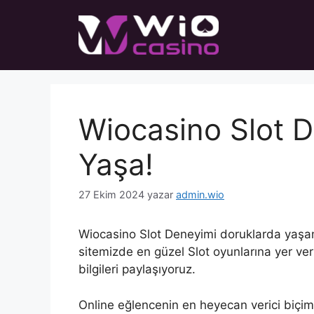
İçeriğe
atla
Wiocasino Slot 
Yaşa!
27 Ekim 2024
yazar
admin.wio
Wiocasino Slot Deneyimi doruklarda yaşam
sitemizde en güzel Slot oyunlarına yer ver
bilgileri paylaşıyoruz.
Online eğlencenin en heyecan verici biçim