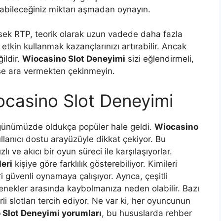
labileceğiniz miktarı aşmadan oynayın.
ksek RTP, teorik olarak uzun vadede daha fazla
etkin kullanmak kazançlarınızı artırabilir. Ancak
ildir.
Wiocasino Slot Deneyimi
sizi eğlendirmeli,
erse ara vermekten çekinmeyin.
ocasino Slot Deneyimi
günümüzde oldukça popüler hale geldi.
Wiocasino
kullanıcı dostu arayüzüyle dikkat çekiyor. Bu
ı ve akıcı bir oyun süreci ile karşılaşıyorlar.
eri
kişiye göre farklılık gösterebiliyor. Kimileri
ri güvenli oynamaya çalışıyor. Ayrıca, çeşitli
eçenekler arasında kaybolmanıza neden olabilir. Bazı
i slotları tercih ediyor. Ne var ki, her oyuncunun
 Slot Deneyimi yorumları
, bu hususlarda rehber