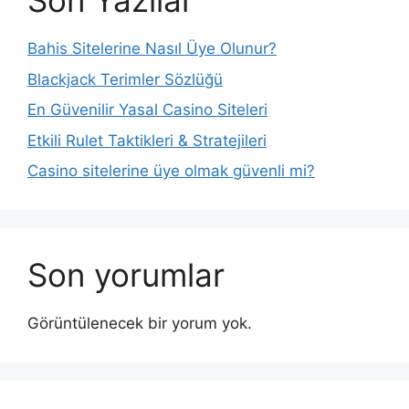
Son Yazılar
Bahis Sitelerine Nasıl Üye Olunur?
Blackjack Terimler Sözlüğü
En Güvenilir Yasal Casino Siteleri
Etkili Rulet Taktikleri & Stratejileri
Casino sitelerine üye olmak güvenli mi?
Son yorumlar
Görüntülenecek bir yorum yok.