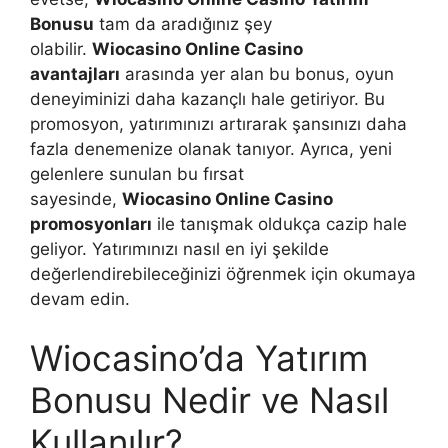
Bonusu
tam da aradığınız şey
olabilir.
Wiocasino Online Casino
avantajları
arasında yer alan bu bonus, oyun
deneyiminizi daha kazançlı hale getiriyor. Bu
promosyon, yatırımınızı artırarak şansınızı daha
fazla denemenize olanak tanıyor. Ayrıca, yeni
gelenlere sunulan bu fırsat
sayesinde,
Wiocasino Online Casino
promosyonları
ile tanışmak oldukça cazip hale
geliyor. Yatırımınızı nasıl en iyi şekilde
değerlendirebileceğinizi öğrenmek için okumaya
devam edin.
Wiocasino’da Yatırım
Bonusu Nedir ve Nasıl
Kullanılır?