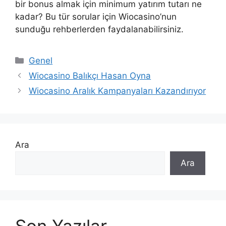
bir bonus almak için minimum yatırım tutarı ne
kadar? Bu tür sorular için Wiocasino’nun
sunduğu rehberlerden faydalanabilirsiniz.
Kategoriler
Genel
Wiocasino Balıkçı Hasan Oyna
Wiocasino Aralık Kampanyaları Kazandırıyor
Ara
Ara