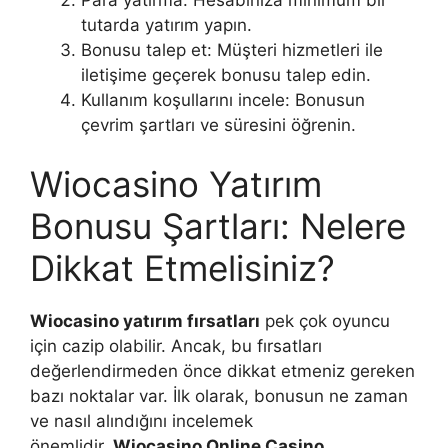
tutarda yatırım yapın.
Bonusu talep et: Müşteri hizmetleri ile
iletişime geçerek bonusu talep edin.
Kullanım koşullarını incele: Bonusun
çevrim şartları ve süresini öğrenin.
Wiocasino Yatırım
Bonusu Şartları: Nelere
Dikkat Etmelisiniz?
Wiocasino yatırım fırsatları
pek çok oyuncu
için cazip olabilir. Ancak, bu fırsatları
değerlendirmeden önce dikkat etmeniz gereken
bazı noktalar var. İlk olarak, bonusun ne zaman
ve nasıl alındığını incelemek
önemlidir.
Wiocasino Online Casino