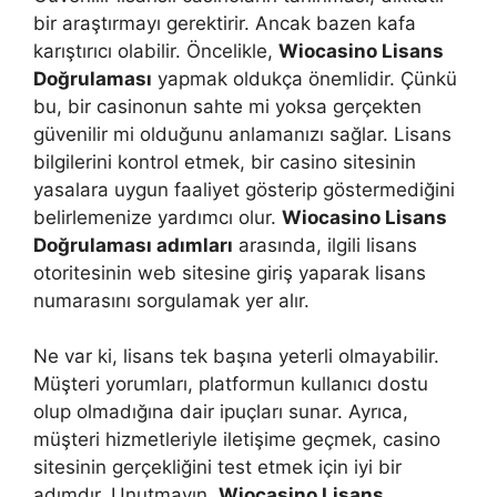
bir araştırmayı gerektirir. Ancak bazen kafa
karıştırıcı olabilir. Öncelikle,
Wiocasino Lisans
Doğrulaması
yapmak oldukça önemlidir. Çünkü
bu, bir casinonun sahte mi yoksa gerçekten
güvenilir mi olduğunu anlamanızı sağlar. Lisans
bilgilerini kontrol etmek, bir casino sitesinin
yasalara uygun faaliyet gösterip göstermediğini
belirlemenize yardımcı olur.
Wiocasino Lisans
Doğrulaması adımları
arasında, ilgili lisans
otoritesinin web sitesine giriş yaparak lisans
numarasını sorgulamak yer alır.
Ne var ki, lisans tek başına yeterli olmayabilir.
Müşteri yorumları, platformun kullanıcı dostu
olup olmadığına dair ipuçları sunar. Ayrıca,
müşteri hizmetleriyle iletişime geçmek, casino
sitesinin gerçekliğini test etmek için iyi bir
adımdır. Unutmayın,
Wiocasino Lisans