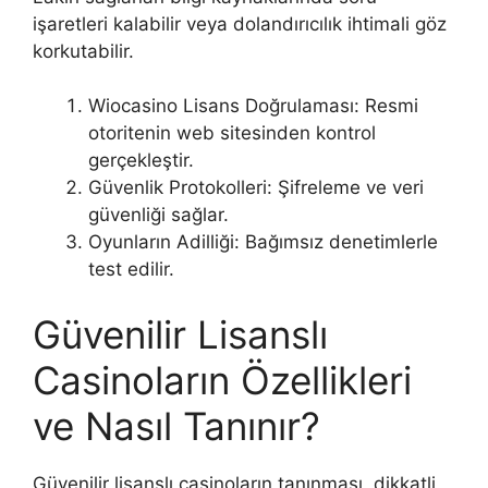
işaretleri kalabilir veya dolandırıcılık ihtimali göz
korkutabilir.
Wiocasino Lisans Doğrulaması: Resmi
otoritenin web sitesinden kontrol
gerçekleştir.
Güvenlik Protokolleri: Şifreleme ve veri
güvenliği sağlar.
Oyunların Adilliği: Bağımsız denetimlerle
test edilir.
Güvenilir Lisanslı
Casinoların Özellikleri
ve Nasıl Tanınır?
Güvenilir lisanslı casinoların tanınması, dikkatli