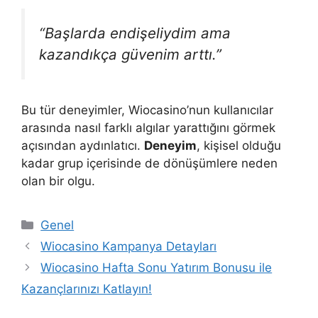
“Başlarda endişeliydim ama
kazandıkça güvenim arttı.”
Bu tür deneyimler, Wiocasino’nun kullanıcılar
arasında nasıl farklı algılar yarattığını görmek
açısından aydınlatıcı.
Deneyim
, kişisel olduğu
kadar grup içerisinde de dönüşümlere neden
olan bir olgu.
Kategoriler
Genel
Wiocasino Kampanya Detayları
Wiocasino Hafta Sonu Yatırım Bonusu ile
Kazançlarınızı Katlayın!