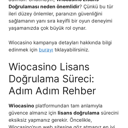
Doğrulaması neden önemlidir
? Çünkü bu tür
ileri düzey önlemler, paranızın güvenliğini
sağlamanın yanı sıra keyifli bir oyun deneyimi
yaşamanızda çok büyük rol oynar.
Wiocasino kampanya detayları hakkında bilgi
edinmek için
burayı
tıklayabilirsiniz.
Wiocasino Lisans
Doğrulama Süreci:
Adım Adım Rehber
Wiocasino
platformundan tam anlamıyla
güvence almanız için
lisans doğrulama
sürecini
eksiksiz yapmanız gerekir. Öncelikle,
Wiocasino’nun web sitesine göz atmanız en iyi