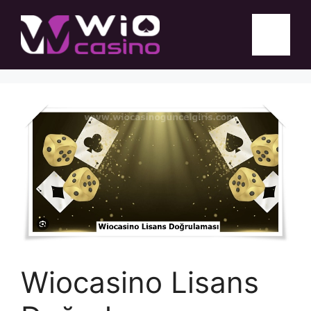
İçeriğe
atla
Menü
Wiocasino Lisans