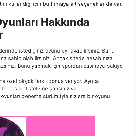
ini kullandığı için bu firmaya ait seçenekler de var.
yunları Hakkında
r
rinde istediğiniz oyunu oynayabilirsiniz. Bunu
a sahip olabilirsiniz. Ancak sitede hesabınıza
zsınız. Bunu yapmak için spordan casinoya bakiye
a özel birçok farklı bonus veriyor. Ayrıca
bonusları listeleme şansınız var.
yunları deneme sürümüyle sizlere bir oyunu