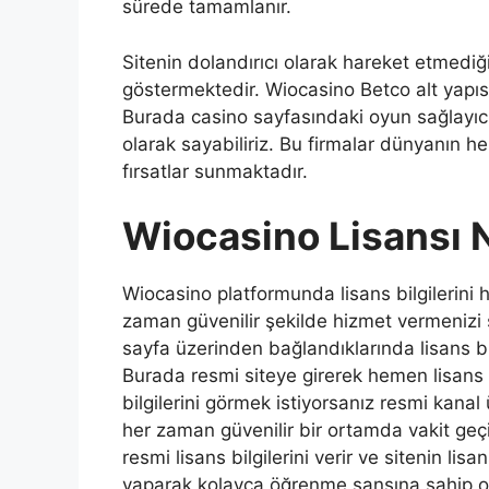
sürede tamamlanır.
Sitenin dolandırıcı olarak hareket etmediği
göstermektedir. Wiocasino Betco alt yapısı
Burada casino sayfasındaki oyun sağlayıcı
olarak sayabiliriz. Bu firmalar dünyanın he
fırsatlar sunmaktadır.
Wiocasino Lisansı N
Wiocasino platformunda lisans bilgilerini h
zaman güvenilir şekilde hizmet vermenizi s
sayfa üzerinden bağlandıklarında lisans bi
Burada resmi siteye girerek hemen lisans bil
bilgilerini görmek istiyorsanız resmi kana
her zaman güvenilir bir ortamda vakit geçir
resmi lisans bilgilerini verir ve sitenin lisa
yaparak kolayca öğrenme şansına sahip ola