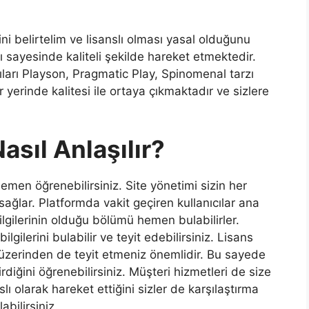
ni belirtelim ve lisanslı olması yasal olduğunu
 sayesinde kaliteli şekilde hareket etmektedir.
ları Playson, Pragmatic Play, Spinomenal tarzı
r yerinde kalitesi ile ortaya çıkmaktadır ve sizlere
asıl Anlaşılır?
emen öğrenebilirsiniz. Site yönetimi sizin her
ağlar. Platformda vakit geçiren kullanıcılar ana
lgilerinin olduğu bölümü hemen bulabilirler.
gilerini bulabilir ve teyit edebilirsiniz. Lisans
l üzerinden de teyit etmeniz önemlidir. Bu sayede
diğini öğrenebilirsiniz. Müşteri hizmetleri de size
nslı olarak hareket ettiğini sizler de karşılaştırma
bilirsiniz.