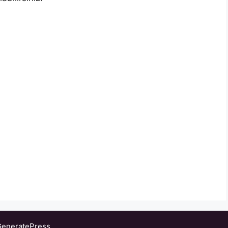
GeneratePress