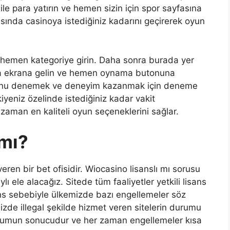
ile para yatırın ve hemen sizin için spor sayfasına
sında casinoya istediğiniz kadarını geçirerek oyun
n hemen kategoriye girin. Daha sonra burada yer
rda ekrana gelin ve hemen oynama butonuna
yunu denemek ve deneyim kazanmak için deneme
yeniz özelinde istediğiniz kadar vakit
er zaman en kaliteli oyun seçeneklerini sağlar.
 mı?
ren bir bet ofisidir. Wiocasino lisanslı mı sorusu
 ele alacağız. Sitede tüm faaliyetler yetkili lisans
ans sebebiyle ülkemizde bazı engellemeler söz
de illegal şekilde hizmet veren sitelerin durumu
durumun sonucudur ve her zaman engellemeler kısa