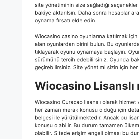
site yönetiminin size sağladığı seçenekler 
bakiye aktarılsın. Daha sonra hesaplar ara
oynama fırsatı elde edin.
Wiocasino casino oyunlarına katılmak içi
alan oyunlardan birini bulun. Bu oyunla
tıklayarak oyunu oynamaya başlayın. O
sürümünü tercih edebilirsiniz. Oyunda baki
geçirebilirsiniz. Site yönetimi sizin için h
Wiocasino Lisanslı
Wiocasino Curacao lisanslı olarak hizmet ve
her zaman merak konusu olduğu için detaylı
belgesi ile yürütülmektedir. Ancak bu lis
konusu olabilir. Bu durum tamamen ülkemiz
olabilir. Sitede erişim engeli olması bu 