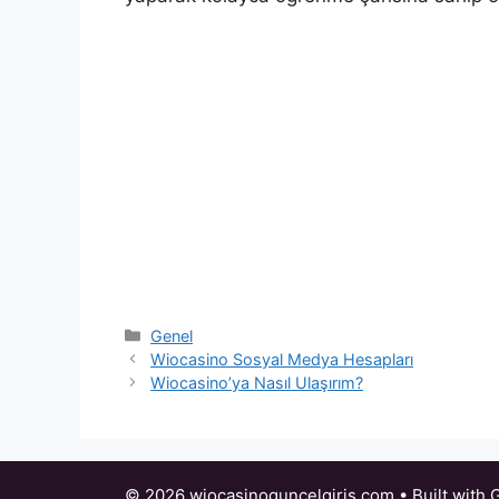
Kategoriler
Genel
Wiocasino Sosyal Medya Hesapları
Wiocasino’ya Nasıl Ulaşırım?
© 2026 wiocasinoguncelgiris.com
• Built with