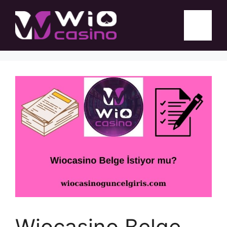
İçeriğe
atla
Menü
Wiocasino Belge