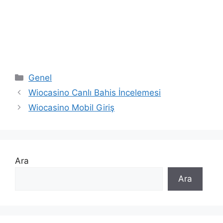
Kategoriler
Genel
Wiocasino Canlı Bahis İncelemesi
Wiocasino Mobil Giriş
Ara
Ara