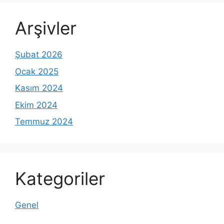
Arşivler
Şubat 2026
Ocak 2025
Kasım 2024
Ekim 2024
Temmuz 2024
Kategoriler
Genel