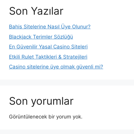
Son Yazılar
Bahis Sitelerine Nasıl Üye Olunur?
Blackjack Terimler Sözlüğü
En Güvenilir Yasal Casino Siteleri
Etkili Rulet Taktikleri & Stratejileri
Casino sitelerine üye olmak güvenli mi?
Son yorumlar
Görüntülenecek bir yorum yok.