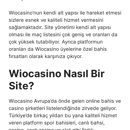
Wiocasino’nun kendi alt yapısı ile hareket etmesi
sizlere esnek ve kaliteli hizmet vermesini
sağlamaktadır. Site yönetimi kendi alt yapısı
olması ile maç listesini çok geniş ve oranları da
çok yüksek tutabiliyor. Ayrıca platformun
oranları da Wiocasino üyelerine özel bahis
fırsatları olarak karşınıza çıkıyor.
Wiocasino Nasıl Bir
Site?
Wiocasino Avrupa’da önde gelen online bahis ve
casino şirketleri listelendiğinde zirvede geliyor.
Türkiye’de birkaç yıldan bu yana kaliteli hizmet
veren platform spor bahisleri, canlı bahsi,