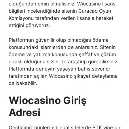
olduğundan emin olmalısınız. Wiocasino lisans
bilgileri incelendiğinde sitenin Curacao Oyun
Komisyonu tarafından verilen lisansla hareket
ettiğini görüyoruz.
Platformun güvenilir olup olmadığını ödeme
konusundaki işlemlerden de anlarsınız. Sitenin
ödeme ve yatırma konusunda şeffaf ve çözüm
odaklı olduğunu sizler de araştırıp görebilirsiniz.
Platformda deneyim yaşayan bahis severler
tarafından açılan Wiocasino şikayet detaylarına
da bakabilir.
Wiocasino Giriş
Adresi
Geçtiğimiz günlerde illegal sitelerde BTK yine bir