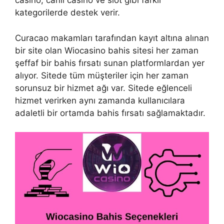
casino, canlı casino ve slot gibi farklı
kategorilerde destek verir.
Curacao makamları tarafından kayıt altına alınan
bir site olan Wiocasino bahis sitesi her zaman
şeffaf bir bahis fırsatı sunan platformlardan yer
alıyor. Sitede tüm müşteriler için her zaman
sorunsuz bir hizmet ağı var. Sitede eğlenceli
hizmet verirken aynı zamanda kullanıcılara
adaletli bir ortamda bahis fırsatı sağlamaktadır.