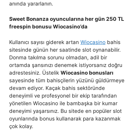
anında yararlanın.
Sweet Bonanza oyuncularına her gün 250 TL
freespin bonusu Wiocasino’da
Kullanıcı sayısı giderek artan
Wiocasino
bahis
sitesinde günün her saatinde slot oynanabilir.
Donma takılma sorunu olmadan, adil bir
ortamda şansınızı denemek istiyorsanız doğru
adrestesiniz. Üstelik
Wiocasino bonusları
sayesinde tüm bahisçilerin yüzünü güldürmeye
devam ediyor. Kaçak bahis sektöründe
deneyimli ve profesyonel bir ekip tarafından
yönetilen Wiocasino ile bambaşka bir kumar
deneyimi yaşarsınız. Bu sitede en popüler slot
oyunlarında bonus kullanarak para kazanmak
çok kolay.