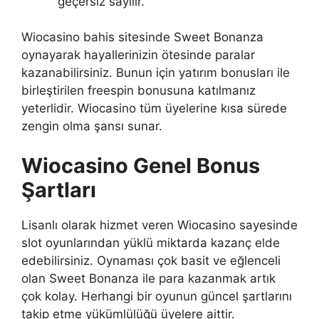
geçersiz sayılır.
Wiocasino bahis sitesinde Sweet Bonanza
oynayarak hayallerinizin ötesinde paralar
kazanabilirsiniz. Bunun için yatırım bonusları ile
birleştirilen freespin bonusuna katılmanız
yeterlidir. Wiocasino tüm üyelerine kısa sürede
zengin olma şansı sunar.
Wiocasino Genel Bonus
Şartları
Lisanlı olarak hizmet veren Wiocasino sayesinde
slot oyunlarından yüklü miktarda kazanç elde
edebilirsiniz. Oynaması çok basit ve eğlenceli
olan Sweet Bonanza ile para kazanmak artık
çok kolay. Herhangi bir oyunun güncel şartlarını
takip etme yükümlülüğü üyelere aittir.