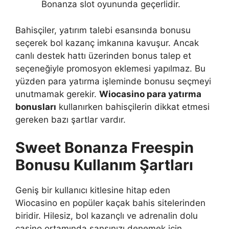
Bonanza slot oyununda geçerlidir.
Bahisçiler, yatırım talebi esansında bonusu
seçerek bol kazanç imkanına kavuşur. Ancak
canlı destek hattı üzerinden bonus talep et
seçeneğiyle promosyon eklemesi yapılmaz. Bu
yüzden para yatırma işleminde bonusu seçmeyi
unutmamak gerekir.
Wiocasino para yatırma
bonusları
kullanırken bahisçilerin dikkat etmesi
gereken bazı şartlar vardır.
Sweet Bonanza Freespin
Bonusu Kullanım Şartları
Geniş bir kullanıcı kitlesine hitap eden
Wiocasino en popüler kaçak bahis sitelerinden
biridir. Hilesiz, bol kazançlı ve adrenalin dolu
casino ortamında şansınızı denemek için