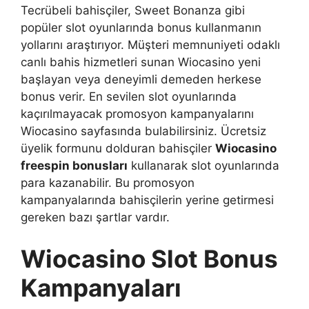
Tecrübeli bahisçiler, Sweet Bonanza gibi
popüler slot oyunlarında bonus kullanmanın
yollarını araştırıyor. Müşteri memnuniyeti odaklı
canlı bahis hizmetleri sunan Wiocasino yeni
başlayan veya deneyimli demeden herkese
bonus verir. En sevilen slot oyunlarında
kaçırılmayacak promosyon kampanyalarını
Wiocasino sayfasında bulabilirsiniz. Ücretsiz
üyelik formunu dolduran bahisçiler
Wiocasino
freespin bonusları
kullanarak slot oyunlarında
para kazanabilir. Bu promosyon
kampanyalarında bahisçilerin yerine getirmesi
gereken bazı şartlar vardır.
Wiocasino Slot Bonus
Kampanyaları